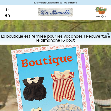
Livraisons gratuites à partir de 150€ en France.
fr
en
Panier
( 0 )
X
La boutique est fermée pour les vacances ! Réouverture
le dimanche 16 août