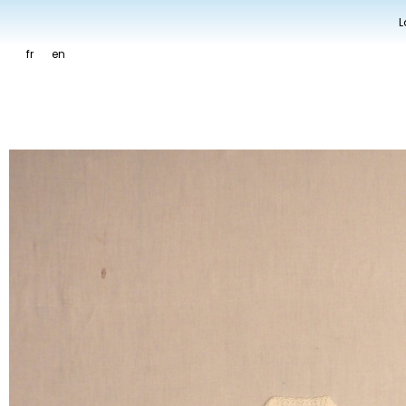
L
fr
en