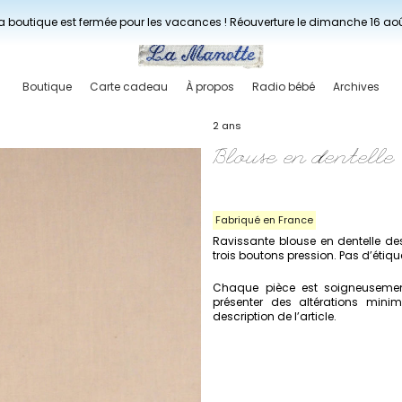
Livraisons gratuites à partir de 150€ en France.
a boutique est fermée pour les vacances ! Réouverture le dimanche 16 ao
Boutique
Carte cadeau
À propos
Radio bébé
Archives
2 ans
Blouse en dentelle
Fabriqué en France
Ravissante blouse en dentelle de
trois boutons pression. Pas d’étiq
Chaque pièce est soigneusement
présenter des altérations min
description de l’article.