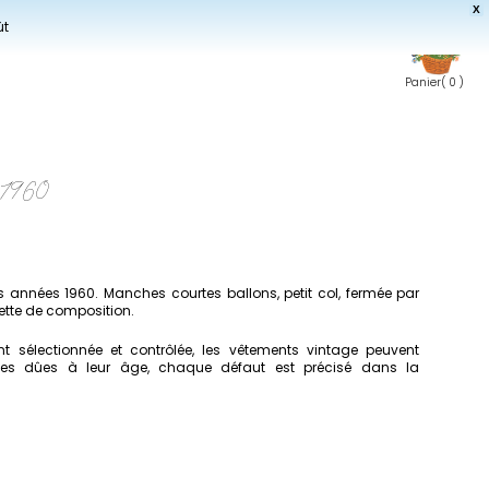
X
ût
Panier
( 0 )
 1960
s années 1960. Manches courtes ballons, petit col, fermée par
uette de composition.
 sélectionnée et contrôlée, les vêtements vintage peuvent
imes dûes à leur âge, chaque défaut est précisé dans la