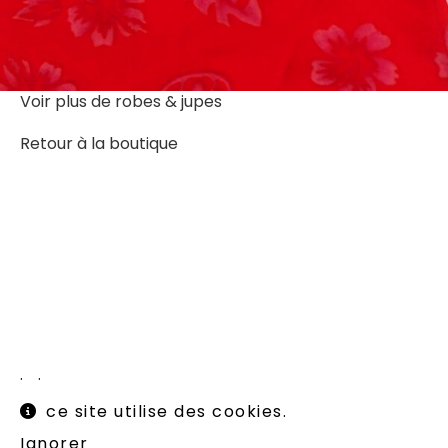
Voir plus de
robes & jupes
Retour à la boutique
Instagram
Mentions légales
ce site utilise des cookies.
Conditions générales
Livraisons et retours
Ignorer