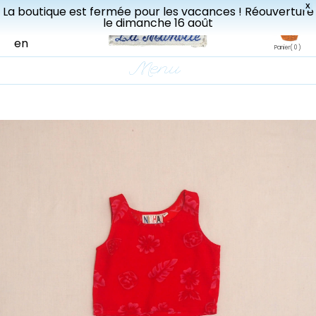
X
La boutique est fermée pour les vacances ! Réouverture
Livraisons gratuites à partir de 150€ en France.
le dimanche 16 août
fr
en
Panier
( 0 )
Menu