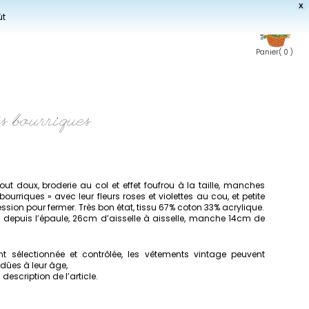
X
ût
Panier
( 0 )
és bourriques
r tout doux, broderie au col et effet foufrou à la taille, manches
ourriques » avec leur fleurs roses et violettes au cou, et petite
ssion pour fermer. Très bon état, tissu 67% coton 33% acrylique.
 depuis l’épaule, 26cm d’aisselle à aisselle, manche 14cm de
 sélectionnée et contrôlée, les vêtements vintage peuvent
dûes à leur âge,
escription de l’article.