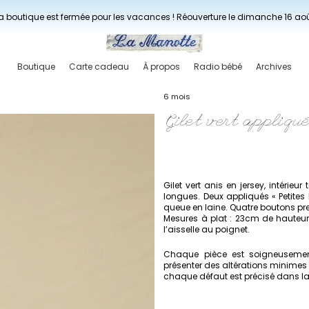
Livraisons gratuites à partir de 150€ en France.
a boutique est fermée pour les vacances ! Réouverture le dimanche 16 ao
Boutique
Carte cadeau
À propos
Radio bébé
Archives
6 mois
Gilet vert appliqu
Gilet vert anis en jersey, intérieu
longues. Deux appliqués « Petites b
queue en laine. Quatre boutons pre
Mesures à plat : 23cm de hauteur
l’aisselle au poignet.
Chaque pièce est soigneusement
présenter des altérations minimes 
chaque défaut est précisé dans la d