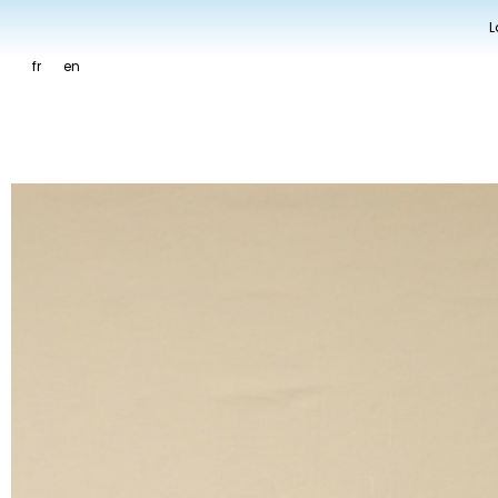
L
fr
en