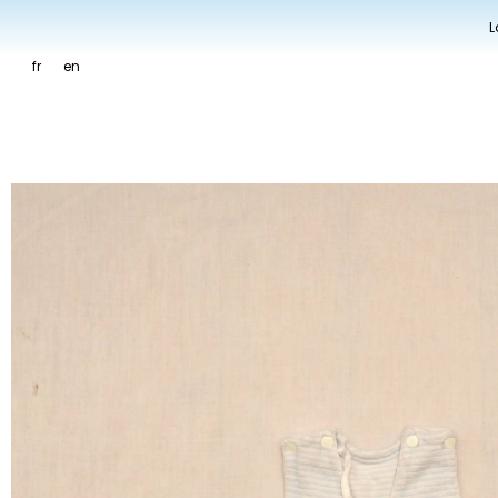
L
fr
en