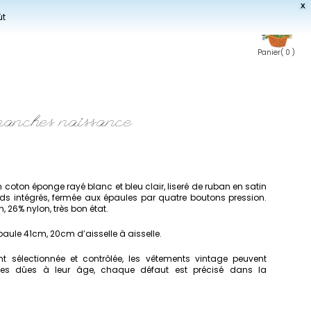
X
ût
Panier
( 0 )
manches naissance
n coton éponge rayé blanc et bleu clair, liseré de ruban en satin
eds intégrés, fermée aux épaules par quatre boutons pression.
, 26% nylon, très bon état.
paule 41cm, 20cm d’aisselle à aisselle.
 sélectionnée et contrôlée, les vêtements vintage peuvent
imes dûes à leur âge, chaque défaut est précisé dans la