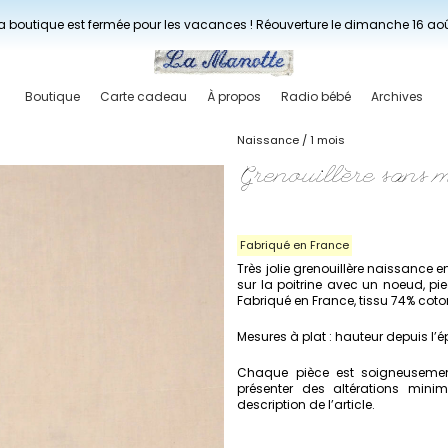
Livraisons gratuites à partir de 150€ en France.
a boutique est fermée pour les vacances ! Réouverture le dimanche 16 ao
Boutique
Carte cadeau
À propos
Radio bébé
Archives
Naissance / 1 mois
Grenouillère sans 
Fabriqué en France
Très jolie grenouillère naissance e
sur la poitrine avec un noeud, pi
Fabriqué en France, tissu 74% coton
Mesures à plat : hauteur depuis l’é
Chaque pièce est soigneusement
présenter des altérations min
description de l’article.