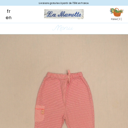
Livraisons gratuites à partir de 150€ en France.
fr
en
Panier
( 0 )
Menu