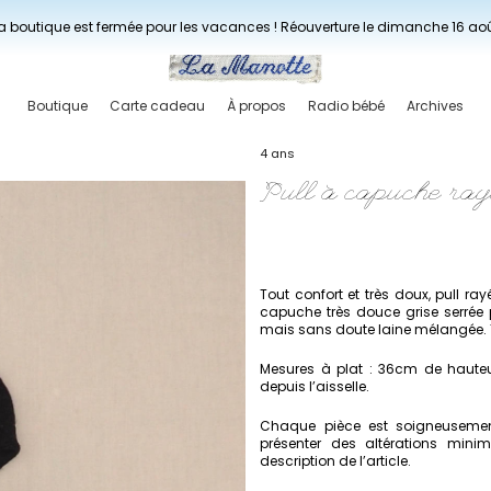
Livraisons gratuites à partir de 150€ en France.
a boutique est fermée pour les vacances ! Réouverture le dimanche 16 ao
Boutique
Carte cadeau
À propos
Radio bébé
Archives
4 ans
Pull à capuche ra
Tout confort et très doux, pull ray
capuche très douce grise serrée 
mais sans doute laine mélangée. T
Mesures à plat : 36cm de hauteu
depuis l’aisselle.
Chaque pièce est soigneusement
présenter des altérations min
description de l’article.