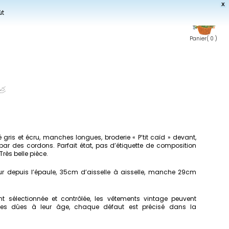
X
ût
Panier
( 0 )
yé
é gris et écru, manches longues, broderie « P’tit caïd » devant,
par des cordons. Parfait état, pas d’étiquette de composition
rès belle pièce.
r depuis l’épaule, 35cm d’aisselle à aisselle, manche 29cm
 sélectionnée et contrôlée, les vêtements vintage peuvent
imes dûes à leur âge, chaque défaut est précisé dans la