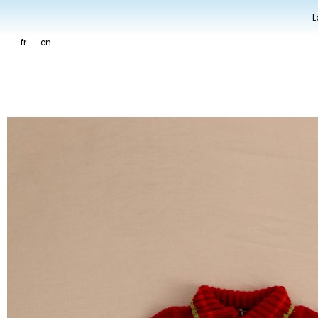
L
fr
en