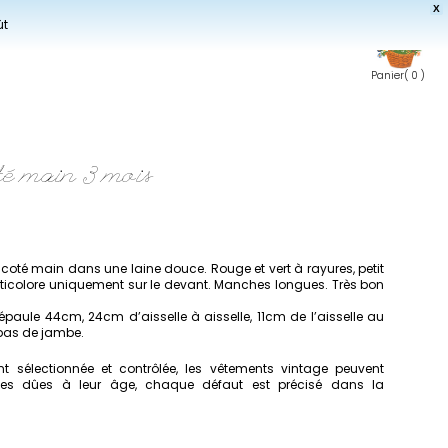
X
ût
Panier
( 0 )
té main 3 mois
ricoté main dans une laine douce. Rouge et vert à rayures, petit
ticolore uniquement sur le devant. Manches longues. Très bon
’épaule 44cm, 24cm d’aisselle à aisselle, 11cm de l’aisselle au
 bas de jambe.
 sélectionnée et contrôlée, les vêtements vintage peuvent
imes dûes à leur âge, chaque défaut est précisé dans la