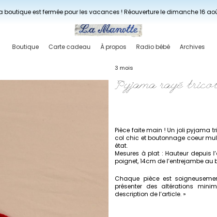
Livraisons gratuites à partir de 150€ en France.
a boutique est fermée pour les vacances ! Réouverture le dimanche 16 ao
Boutique
Carte cadeau
À propos
Radio bébé
Archives
3 mois
Pyjama rayé trico
Pièce faite main ! Un joli pyjama t
col chic et boutonnage coeur mul
état.
Mesures à plat : Hauteur depuis l
poignet, 14cm de l’entrejambe au
Chaque pièce est soigneusement
présenter des altérations min
description de l’article. »