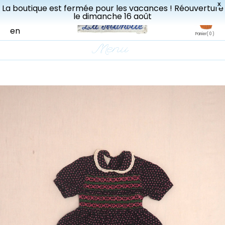
X
La boutique est fermée pour les vacances ! Réouverture
Livraisons gratuites à partir de 150€ en France.
le dimanche 16 août
fr
en
Panier
( 0 )
Menu