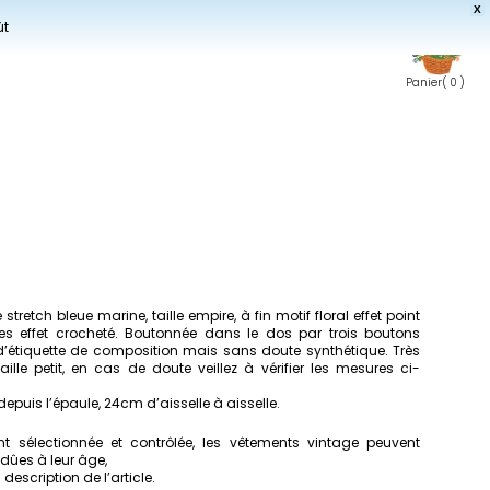
X
ût
Panier
( 0 )
stretch bleue marine, taille empire, à fin motif floral effet point
s effet crocheté. Boutonnée dans le dos par trois boutons
d’étiquette de composition mais sans doute synthétique. Très
ille petit, en cas de doute veillez à vérifier les mesures ci-
epuis l’épaule, 24cm d’aisselle à aisselle.
 sélectionnée et contrôlée, les vêtements vintage peuvent
dûes à leur âge,
escription de l’article.