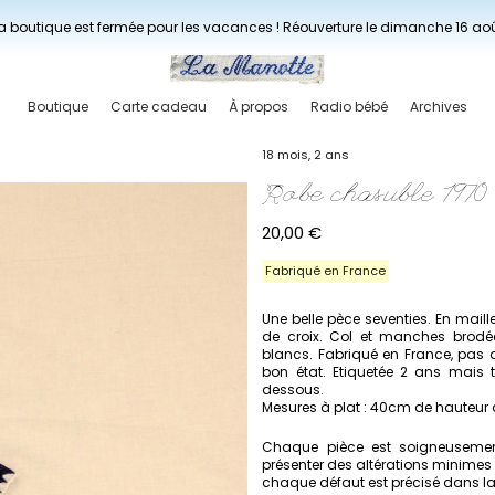
Livraisons gratuites à partir de 150€ en France.
a boutique est fermée pour les vacances ! Réouverture le dimanche 16 ao
Boutique
Carte cadeau
À propos
Radio bébé
Archives
18 mois, 2 ans
Robe chasuble 1970
20,00
€
Fabriqué en France
Une belle pèce seventies. En maille 
de croix. Col et manches brodée
blancs. Fabriqué en France, pas 
bon état. Etiquetée 2 ans mais ta
dessous.
Mesures à plat : 40cm de hauteur d
Chaque pièce est soigneusement
présenter des altérations minimes 
chaque défaut est précisé dans la d