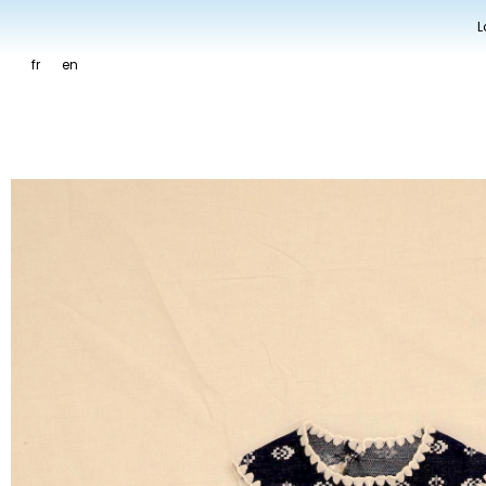
L
fr
en