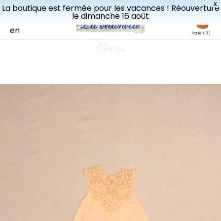
X
La boutique est fermée pour les vacances ! Réouverture
Livraisons gratuites à partir de 150€ en France.
le dimanche 16 août
fr
en
Panier
( 0 )
Menu