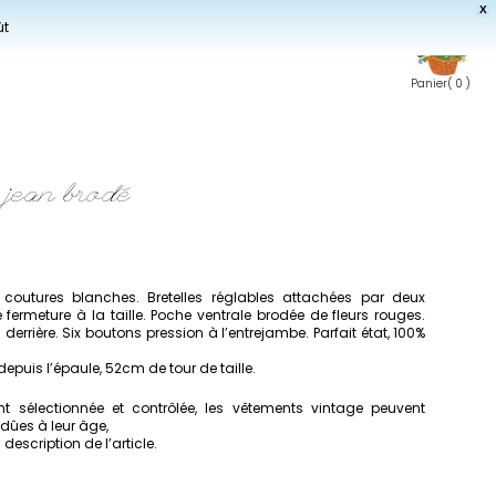
X
ût
Panier
( 0 )
 jean brodé
coutures blanches. Bretelles réglables attachées par deux
ermeture à la taille. Poche ventrale brodée de fleurs rouges.
rrière. Six boutons pression à l’entrejambe. Parfait état, 100%
epuis l’épaule, 52cm de tour de taille.
 sélectionnée et contrôlée, les vêtements vintage peuvent
dûes à leur âge,
escription de l’article.