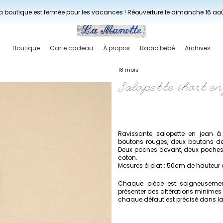
Livraisons gratuites à partir de 150€ en France.
a boutique est fermée pour les vacances ! Réouverture le dimanche 16 ao
Boutique
Carte cadeau
À propos
Radio bébé
Archives
18 mois
Salopette short en
Ravissante salopette en jean à 
boutons rouges, deux boutons de f
Deux poches devant, deux poches de
coton.
Mesures à plat : 50cm de hauteur d
Chaque pièce est soigneusement
présenter des altérations minimes 
chaque défaut est précisé dans la d